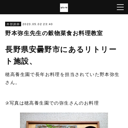
2023.05.02 23:40
外部講師
野本弥生先生の穀物菜食お料理教室
長野県安曇野市にあるリトリー
ト施設、
穂高養生園で長年お料理を担当されていた野本弥生
さん。
✰写真は穂高養生園での弥生さんのお料理