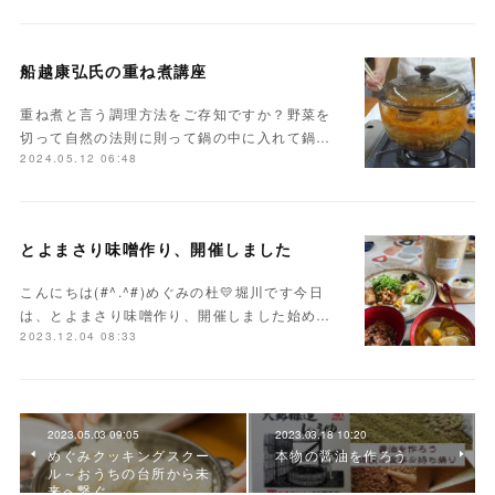
船越康弘氏の重ね煮講座
重ね煮と言う調理方法をご存知ですか？野菜を
切って自然の法則に則って鍋の中に入れて鍋…
2024.05.12 06:48
とよまさり味噌作り、開催しました
こんにちは(#^.^#)めぐみの杜💛堀川です今日
は、とよまさり味噌作り、開催しました始め…
2023.12.04 08:33
2023.05.03 09:05
2023.03.18 10:20
めぐみクッキングスクー
本物の醤油を作ろう
ル～おうちの台所から未
来へ繋ぐ