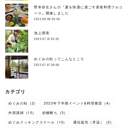
野本弥生さんの『夏を快適に過ごす菜食料理フルコ
ース』開催しました
2023.08.08 03:59
池上潤美
2023.07.19 03:32
めぐみの杜ってこんなところ
2023.07.07 09:00
カテゴリ
めぐみの杜
(
2
)
2023年下半期イベント&料理教室
(
4
)
外部講師
(
15
)
砂糖断ち
(
5
)
めぐみクッキングスクール
(
10
)
通信販売（常温）
(
3
)