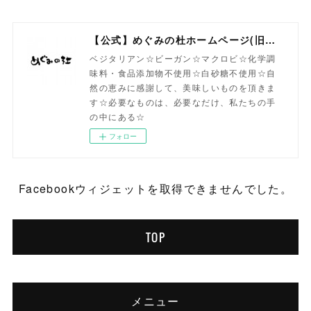
【公式】めぐみの杜ホームページ(旧自然食工房）
ベジタリアン☆ビーガン☆マクロビ☆化学調
味料・食品添加物不使用☆白砂糖不使用☆自
然の恵みに感謝して、美味しいものを頂きま
す☆必要なものは、必要なだけ、私たちの手
の中にある☆
フォロー
Facebookウィジェットを取得できませんでした。
TOP
メニュー