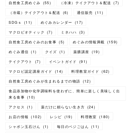
自然食工房めぐみ
(
55
)
（冷凍）テイクアウト＆配送
(
7
)
（冷蔵）テイクアウト＆配送
(
6
)
通信販売
(
11
)
SDGｓ
(
11
)
めぐみカレンダー
(
17
)
マクロビオティック
(
7
)
ミネハハ
(
3
)
自然食工房めぐみのお食事
(
5
)
めぐみの情報満載
(
159
)
めぐみ通信
(
1
)
クイズ
(
1
)
薬膳講座
(
19
)
テイクアウト
(
7
)
イベントガイド
(
91
)
マクロビ認定講座ガイド
(
14
)
料理教室ガイド
(
62
)
自然食工房めぐみが生まれるまでの物語
(
12
)
食品添加物や化学調味料を使わずに、簡単に楽しく美味しく出
来る食事
(
10
)
アクセス
(
1
)
薬だけに頼らない生き方
(
24
)
お店の情報
(
102
)
レシピ
(
19
)
料理教室
(
180
)
シャボン玉石けん
(
1
)
毎日のベジごはん
(
11
)