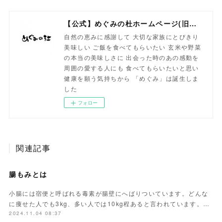
【公式】めぐみの杜ホームページ(旧自然食工房）
自然の恵みに感謝して 大切な家族にとびきり
美味しい ご飯を食べてもらいたい 玄米や野菜
の本当の美味しさに 出会った時のあの感動を
周囲の愛する人にも 食べてもらいたいと思い
健康を願う気持ちから 「めぐみ」は誕生しま
した
フォロー
関連記事
腸もみとは
小腸には宿便と呼ばれる毒素が腸壁にへばりついています。どんな
に痩せた人でも3kg、多い人では10kg程あると言われています。…
2024.11.04 08:37